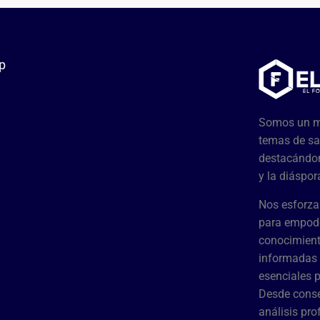
p
Somos un me
temas de sa
destacándon
y la diáspor
Nos esforza
para empode
conocimient
informadas 
esenciales 
Desde conse
análisis pr