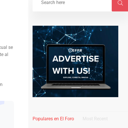
a
cual se
te al
en
Populares en El Foro
Most Recent