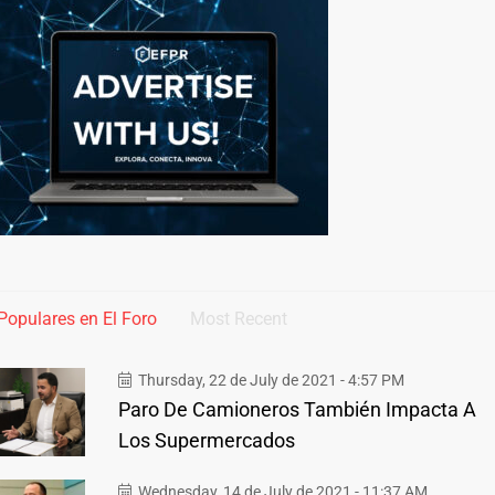
Populares en El Foro
Most Recent
Thursday, 22 de July de 2021 - 4:57 PM
Paro De Camioneros También Impacta A
Los Supermercados
Wednesday, 14 de July de 2021 - 11:37 AM