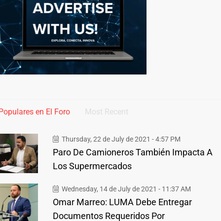
Populares en El Foro
Most Recent
Thursday, 22 de July de 2021 - 4:57 PM
Paro De Camioneros También Impacta A
Los Supermercados
Wednesday, 14 de July de 2021 - 11:37 AM
Omar Marreo: LUMA Debe Entregar
Documentos Requeridos Por