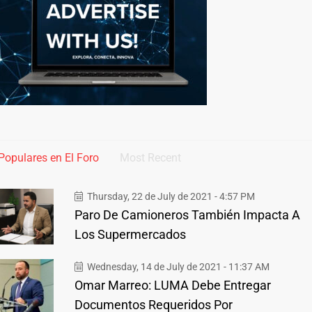
Populares en El Foro
Most Recent
Thursday, 22 de July de 2021 - 4:57 PM
Paro De Camioneros También Impacta A
Los Supermercados
Wednesday, 14 de July de 2021 - 11:37 AM
Omar Marreo: LUMA Debe Entregar
Documentos Requeridos Por