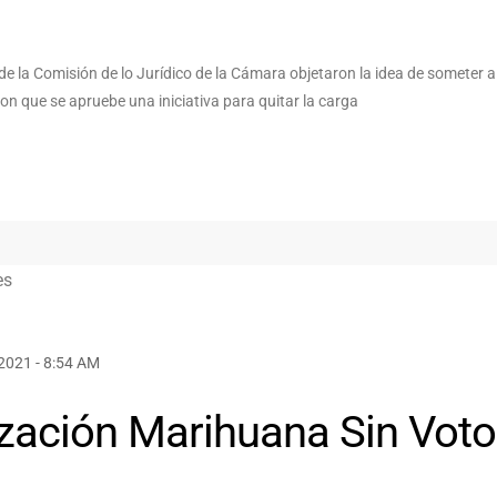
e la Comisión de lo Jurídico de la Cámara objetaron la idea de someter a
n que se apruebe una iniciativa para quitar la carga
2021 - 8:54 AM
zación Marihuana Sin Vot