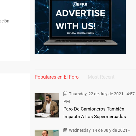
zación
Populares en El Foro
Most Recent
Thursday, 22 de July de 2021 - 4:57
PM
Paro De Camioneros También
Impacta A Los Supermercados
Wednesday, 14 de July de 2021 -