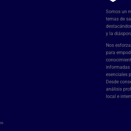
Somos un me
temas de sa
destacándon
y la diáspor
Nos esforza
para empode
conocimient
informadas 
esenciales 
Desde conse
análisis pr
local e inte
os.