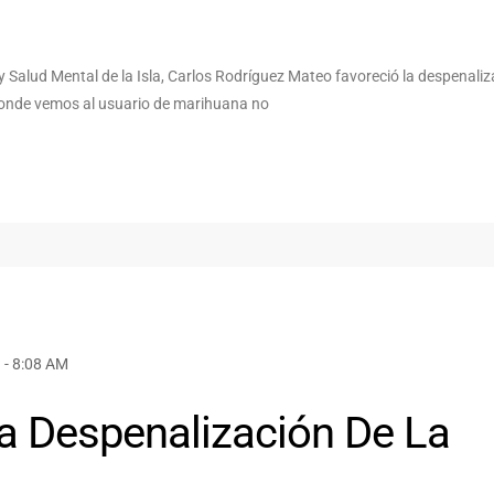
n y Salud Mental de la Isla, Carlos Rodríguez Mateo favoreció la despenali
donde vemos al usuario de marihuana no
 - 8:08 AM
 Despenalización De La