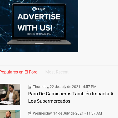
Populares en El Foro
Most Recent
Thursday, 22 de July de 2021 - 4:57 PM
Paro De Camioneros También Impacta A
Los Supermercados
Wednesday, 14 de July de 2021 - 11:37 AM