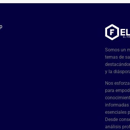
p
Somos un me
temas de sa
destacándon
y la diáspor
Nos esforza
para empode
conocimient
informadas 
esenciales 
Desde conse
análisis pr