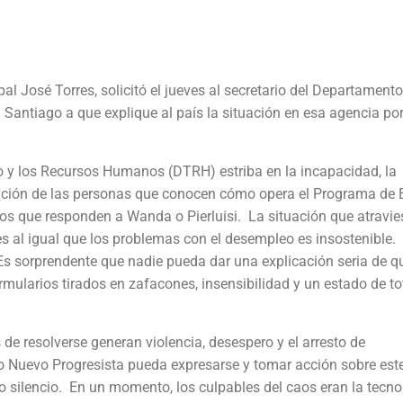
l José Torres, solicitó el jueves al secretario del Departamento
antiago a que explique al país la situación en esa agencia po
o y los Recursos Humanos (DTRH) estriba en la incapacidad, la
inación de las personas que conocen cómo opera el Programa de
cos que responden a Wanda o Pierluisi. La situación que atravi
es al igual que los problemas con el desempleo es insostenible.
Es sorprendente que nadie pueda dar una explicación seria de q
rmularios tirados en zafacones, insensibilidad y un estado de to
e resolverse generan violencia, desespero y el arresto de
ido Nuevo Progresista pueda expresarse y tomar acción sobre est
o silencio. En un momento, los culpables del caos eran la tecno