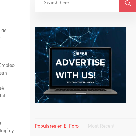
 del
r
 Empleo
esan
ué
tal
e
Populares en El Foro
Most Recent
logía y