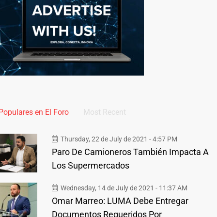
Populares en El Foro
Most Recent
Thursday, 22 de July de 2021 - 4:57 PM
Paro De Camioneros También Impacta A
Los Supermercados
Wednesday, 14 de July de 2021 - 11:37 AM
Omar Marreo: LUMA Debe Entregar
Documentos Requeridos Por