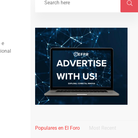
 e
cional
Populares en El Foro
Most Recent