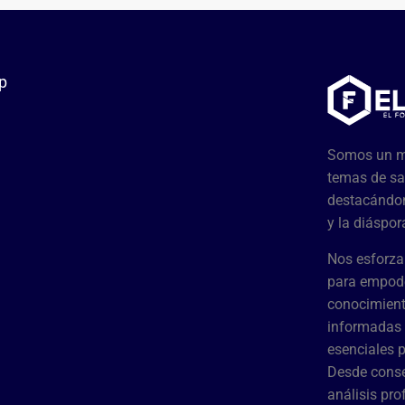
p
Somos un me
temas de sa
destacándon
y la diáspor
Nos esforza
para empode
conocimient
informadas 
esenciales 
Desde conse
análisis pr