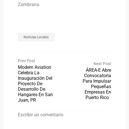
Zambrana.
Noticias Locales
Prev Post
Next Post
Modern Aviation
ÁREA-E Abre
Celebra La
Convocatoria
Inauguración Del
Para Impulsar
Proyecto De
Pequeñas
Desarrollo De
Empresas En
Hangares En San
Puerto Rico
Juan, PR
Escribir un comentario