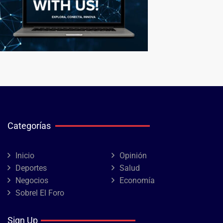
Categorías
Inicio
Opinión
Deportes
Salud
Negocios
Economía
Sobrel El Foro
Sign Up