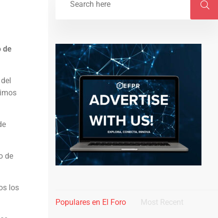
o de
 del
ximos
de
o de
os los
Populares en El Foro
Most Recent