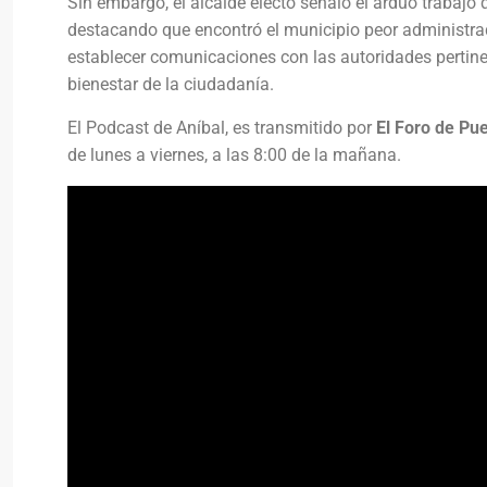
Sin embargo, el alcalde electo señaló el arduo trabajo q
destacando que encontró el municipio peor administrad
establecer comunicaciones con las autoridades pertin
bienestar de la ciudadanía.
El Podcast de Aníbal, es transmitido por
El Foro de Pu
de lunes a viernes, a las 8:00 de la mañana.