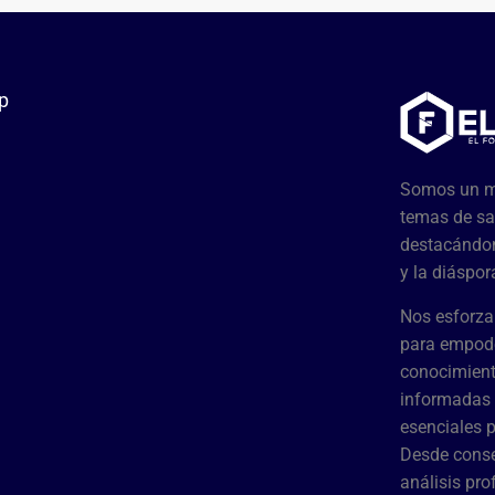
p
Somos un me
temas de sa
destacándon
y la diáspor
Nos esforza
para empode
conocimient
informadas 
esenciales 
Desde conse
análisis pr