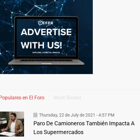
Populares en El Foro
Most Recent
Thursday, 22 de July de 2021 - 4:57 PM
Paro De Camioneros También Impacta A
Los Supermercados