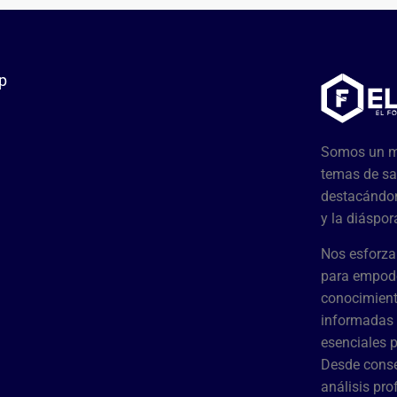
p
Somos un me
temas de sa
destacándon
y la diáspor
Nos esforza
para empode
conocimient
informadas 
esenciales 
Desde conse
análisis pr