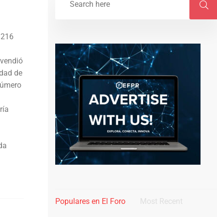
 216
 vendió
idad de
 número
ría
da
Populares en El Foro
Most Recent