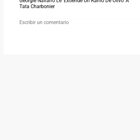
Georgie Navarro Le ‘extiende Un Ramo De Olivo’ A
Tata Charbonier
Escribir un comentario