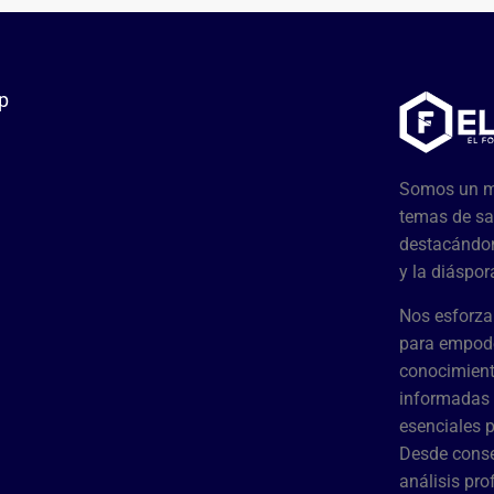
p
Somos un me
temas de sa
destacándon
y la diáspor
Nos esforza
para empode
conocimient
informadas 
esenciales 
Desde conse
análisis pr