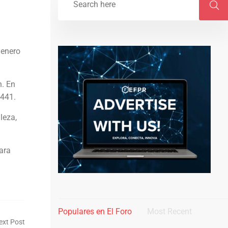
 enero
n. En
,441.
leza,
ara
Populares en El Foro
Most Recent
ext Post