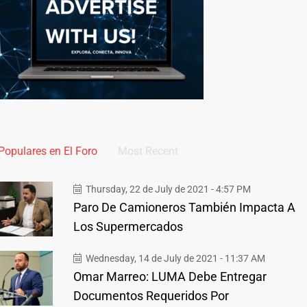
Populares en El Foro
Most Recent
Thursday, 22 de July de 2021 - 4:57 PM
Paro De Camioneros También Impacta A
Los Supermercados
Wednesday, 14 de July de 2021 - 11:37 AM
Omar Marreo: LUMA Debe Entregar
Documentos Requeridos Por