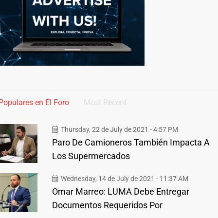
Populares en El Foro
Most Recent
Thursday, 22 de July de 2021 - 4:57 PM
Paro De Camioneros También Impacta A
Los Supermercados
Wednesday, 14 de July de 2021 - 11:37 AM
Omar Marreo: LUMA Debe Entregar
Documentos Requeridos Por