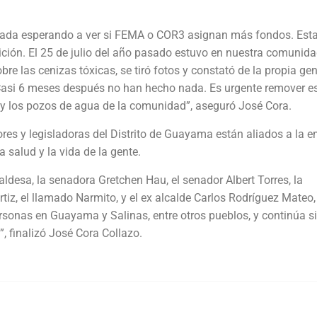
ntada esperando a ver si FEMA o COR3 asignan más fondos. Est
ición. El 25 de julio del año pasado estuvo en nuestra comunida
e las cenizas tóxicas, se tiró fotos y constató de la propia gen
Casi 6 meses después no han hecho nada. Es urgente remover e
s y los pozos de agua de la comunidad”, aseguró José Cora.
ores y legisladoras del Distrito de Guayama están aliados a la 
 salud y la vida de la gente.
aldesa, la senadora Gretchen Hau, el senador Albert Torres, la
rtiz, el llamado Narmito, y el ex alcalde Carlos Rodríguez Mateo,
rsonas en Guayama y Salinas, entre otros pueblos, y continúa s
, finalizó José Cora Collazo.