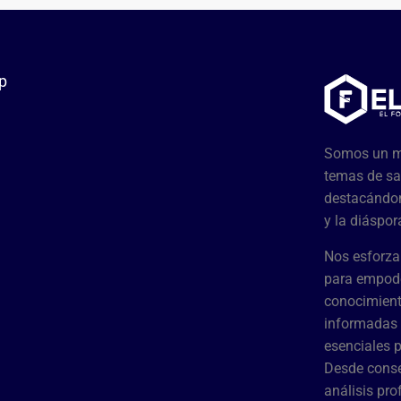
p
Somos un me
temas de sa
destacándon
y la diáspor
Nos esforza
para empode
conocimient
informadas 
esenciales 
Desde conse
análisis pr