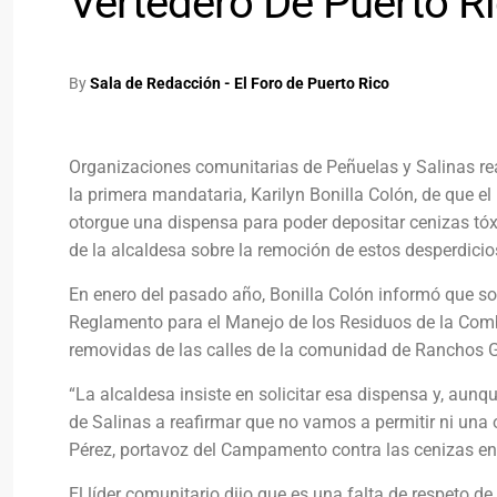
Vertedero De Puerto R
By
Sala de Redacción - El Foro de Puerto Rico
Organizaciones comunitarias de Peñuelas y Salinas real
la primera mandataria, Karilyn Bonilla Colón, de que 
otorgue una dispensa para poder depositar cenizas tóx
de la alcaldesa sobre la remoción de estos desperdici
En enero del pasado año, Bonilla Colón informó que so
Reglamento para el Manejo de los Residuos de la Combu
removidas de las calles de la comunidad de Ranchos 
“La alcaldesa insiste en solicitar esa dispensa y, aun
de Salinas a reafirmar que no vamos a permitir ni un
Pérez, portavoz del Campamento contra las cenizas en
El líder comunitario dijo que es una falta de respeto de