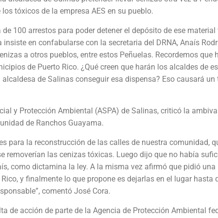
e los tóxicos de la empresa AES en su pueblo.
 de 100 arrestos para poder detener el depósito de ese material 
la insiste en confabularse con la secretaria del DRNA, Anaís Rod
 cenizas a otros pueblos, entre estos Peñuelas. Recordemos que 
icipios de Puerto Rico. ¿Qué creen que harán los alcaldes de e
la alcaldesa de Salinas conseguir esa dispensa? Eso causará un t
cial y Protección Ambiental (ASPA) de Salinas, criticó la ambiva
comunidad de Ranchos Guayama.
nes para la reconstrucción de las calles de nuestra comunidad, q
e removerían las cenizas tóxicas. Luego dijo que no había sufic
país, como dictamina la ley. A la misma vez afirmó que pidió una
 Rico, y finalmente lo que propone es dejarlas en el lugar hasta 
rresponsable”, comentó José Cora.
ta de acción de parte de la Agencia de Protección Ambiental fe