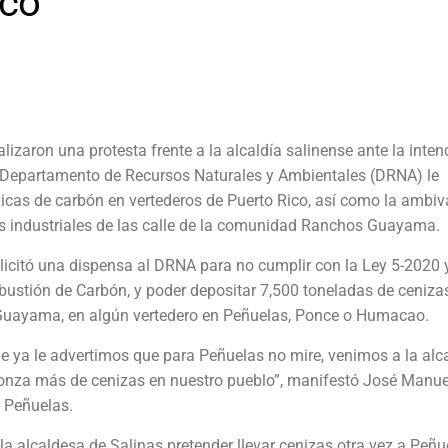
ico
izaron una protesta frente a la alcaldía salinense ante la inten
el Departamento de Recursos Naturales y Ambientales (DRNA) le
icas de carbón en vertederos de Puerto Rico, así como la ambiv
os industriales de las calle de la comunidad Ranchos Guayama.
licitó una dispensa al DRNA para no cumplir con la Ley 5-2020 y
stión de Carbón, y poder depositar 7,500 toneladas de cenizas
Guayama, en algún vertedero en Peñuelas, Ponce o Humacao.
que ya le advertimos que para Peñuelas no mire, venimos a la alc
a onza más de cenizas en nuestro pueblo”, manifestó José Manue
 Peñuelas.
 la alcaldesa de Salinas pretender llevar cenizas otra vez a Peñu