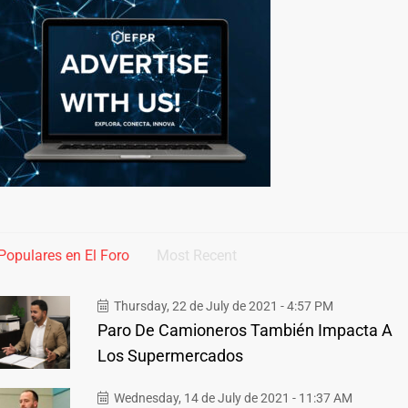
Populares en El Foro
Most Recent
Thursday, 22 de July de 2021 - 4:57 PM
Paro De Camioneros También Impacta A
Los Supermercados
Wednesday, 14 de July de 2021 - 11:37 AM