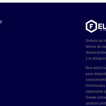
p
Somos un me
temas de sa
destacándon
y la diáspor
Nos esforza
para empode
conocimient
informadas 
esenciales 
Desde conse
análisis pr