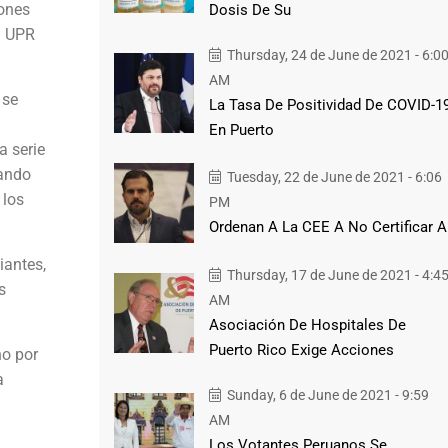
iones
Dosis De Su
a UPR
Thursday, 24 de June de 2021 - 6:0
AM
 se
La Tasa De Positividad De COVID-1
En Puerto
a serie
tando
Tuesday, 22 de June de 2021 - 6:06
 los
PM
Ordenan A La CEE A No Certificar A
iantes,
Thursday, 17 de June de 2021 - 4:4
s
AM
Asociación De Hospitales De
Puerto Rico Exige Acciones
no por
a
Sunday, 6 de June de 2021 - 9:59
AM
Los Votantes Peruanos Se