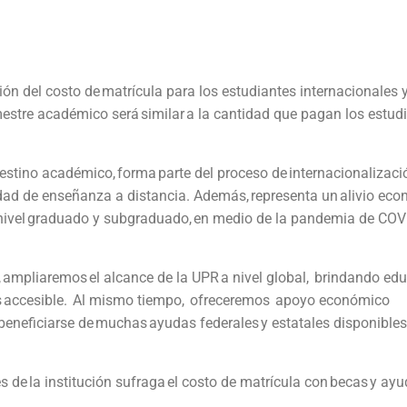
ón del costo de matrícula para los estudiantes internacionales 
semestre académico será similar a la cantidad que pagan los estud
estino académico, forma parte del proceso de internacionalizaci
dad de enseñanza a distancia. Además, representa un alivio ec
 a nivel graduado y subgraduado, en medio de la pandemia de CO
, ampliaremos el alcance de la UPR a nivel global, brindando ed
ás accesible. Al mismo tiempo, ofreceremos apoyo económico
beneficiarse de muchas ayudas federales y estatales disponibles
s de la institución sufraga el costo de matrícula con becas y ay