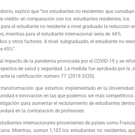
erdomo, explicó que “los estudiantes no residentes que cursaban
 crédito en comparación con los estudiantes residentes; los
 para el estudiante no residente a nivel graduado la reducción en
os, mientras para el estudiante internacional sería de 66%
 y otros factores. A nivel subgraduado, el estudiante no resi
de 45%”.
o al impacto de la pandemia provocada por el COVID-19 y se refo
aspectos de salud y seguridad. La medida fue aprobada por la J
iante la certificación número 77 (2019-2020).
e transformación que estamos implementado en la Universidad
tunidad e innovación en las que podemos ser más competitivos 
stigación para aumentar el reclutamiento de estudiantes dentro
dundará en la contratación de profesores.
studiantes internacionales provenientes de países como Francia
cana. Mientras, suman 1,103 los estudiantes no residentes, qu