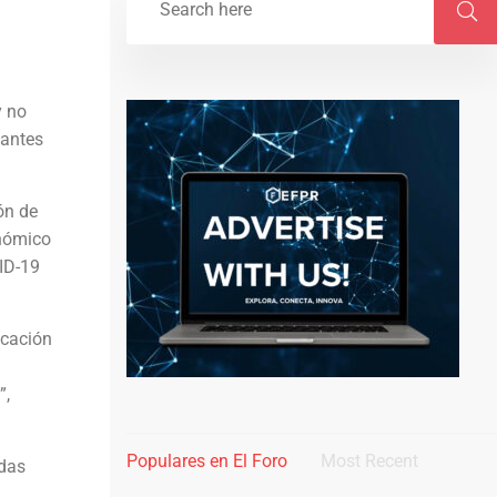
y no
iantes
ón de
onómico
VID-19
ucación
”,
Populares en El Foro
Most Recent
udas