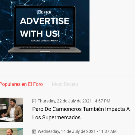
Populares en El Foro
Most Recent
Thursday, 22 de July de 2021 - 4:57 PM
Paro De Camioneros También Impacta A
Los Supermercados
Wednesday, 14 de July de 2021 - 11:37 AM