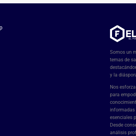
p
Somos un me
temas de sa
destacándon
y la diáspor
Nos esforza
para empode
conocimient
informadas 
esenciales 
Desde conse
análisis pr