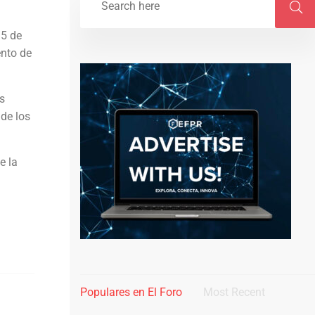
 5 de
ento de
s
 de los
e la
Populares en El Foro
Most Recent