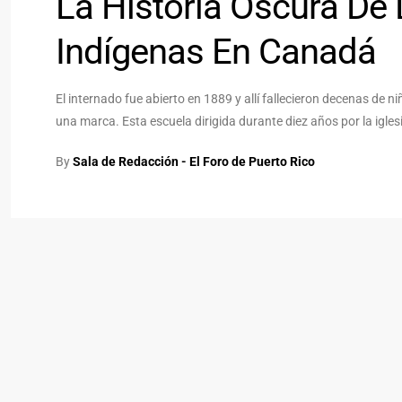
La Historia Oscura De
Indígenas En Canadá
El internado fue abierto en 1889 y allí fallecieron decenas de
una marca. Esta escuela dirigida durante diez años por la igles
By
Sala de Redacción - El Foro de Puerto Rico