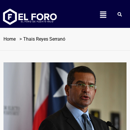
Home
Thais Reyes Serranó