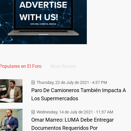
Populares en El Foro
Most Recent
Thursday, 22 de July de 2021 - 4:57 PM
Paro De Camioneros También Impacta A
Los Supermercados
Wednesday, 14 de July de 2021 - 11:37 AM
Omar Marreo: LUMA Debe Entregar
Documentos Requeridos Por