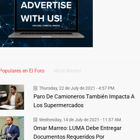
Populares en El Foro
Most Recent
Thursday, 22 de July de 2021 - 4:57 PM
Paro De Camioneros También Impacta A
Los Supermercados
Wednesday, 14 de July de 2021 - 11:37 AM
Omar Marreo: LUMA Debe Entregar
Documentos Requeridos Por