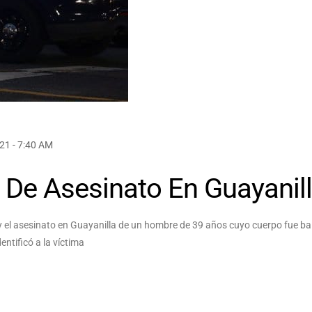
21 - 7:40 AM
 De Asesinato En Guayanil
hoy el asesinato en Guayanilla de un hombre de 39 años cuyo cuerpo fue b
ntificó a la víctima