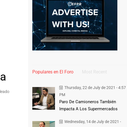
Populares en El Foro
Most Recent
la
Thursday, 22 de July de 2021 - 4:57
aleado
PM
Paro De Camioneros También
Impacta A Los Supermercados
Wednesday, 14 de July de 2021 -