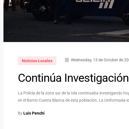
Wednesday, 13 de October de 20
Noticias Locales
Continúa Investigación
La Policía de la zona sur de la Isla continuaba investigando 
en el Barrio Cuesta Blanca de esta población. La Uniformada ide
By
Luis Penchi