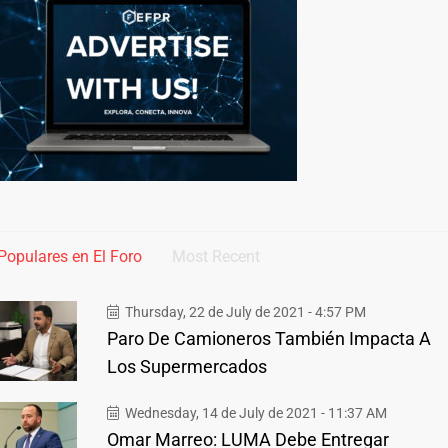
Populares en El Foro
Most Recent
Thursday, 22 de July de 2021 - 4:57 PM
Paro De Camioneros También Impacta A
Los Supermercados
Wednesday, 14 de July de 2021 - 11:37 AM
Omar Marreo: LUMA Debe Entregar