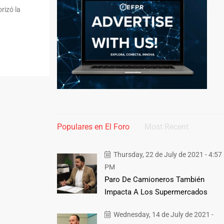
rizó la
Populares en El Foro
Most Recent
Thursday, 22 de July de 2021 - 4:57
PM
Paro De Camioneros También
Impacta A Los Supermercados
Wednesday, 14 de July de 2021 -