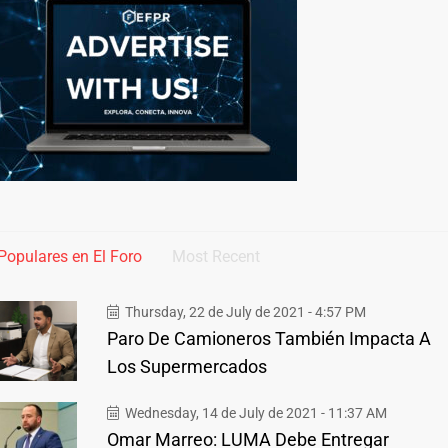
Populares en El Foro
Most Recent
Thursday, 22 de July de 2021 - 4:57 PM
Paro De Camioneros También Impacta A
Los Supermercados
Wednesday, 14 de July de 2021 - 11:37 AM
Omar Marreo: LUMA Debe Entregar