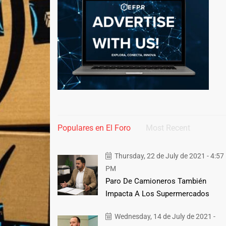
Populares en El Foro
Most Recent
Thursday, 22 de July de 2021 - 4:57
PM
Paro De Camioneros También
Impacta A Los Supermercados
Wednesday, 14 de July de 2021 -