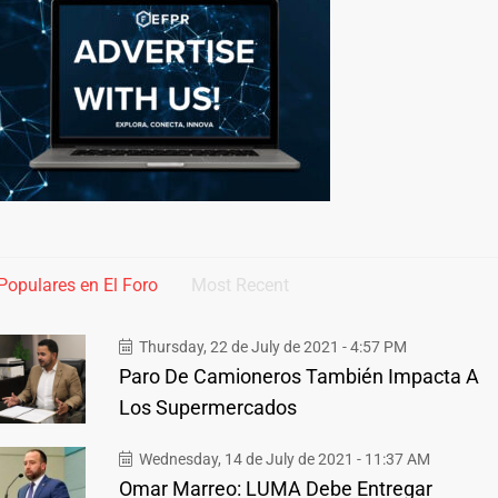
Populares en El Foro
Most Recent
Thursday, 22 de July de 2021 - 4:57 PM
Paro De Camioneros También Impacta A
Los Supermercados
Wednesday, 14 de July de 2021 - 11:37 AM
Omar Marreo: LUMA Debe Entregar