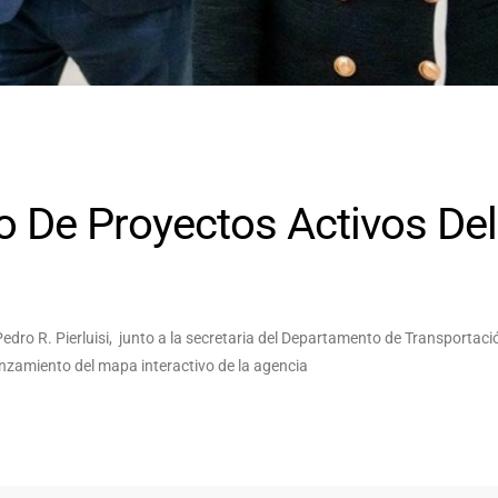
o De Proyectos Activos Del
dro R. Pierluisi, junto a la secretaria del Departamento de Transportaci
anzamiento del mapa interactivo de la agencia