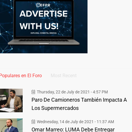
Populares en El Foro
Most Recent
Thursday, 22 de July de 2021 - 4:57 PM
Paro De Camioneros También Impacta A
Los Supermercados
Wednesday, 14 de July de 2021 - 11:37 AM
Omar Marreo: LUMA Debe Entregar