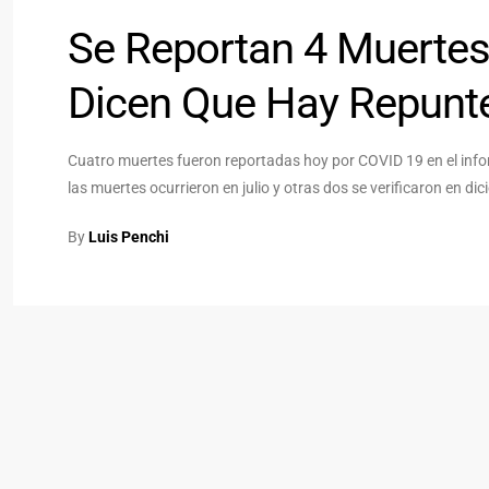
Se Reportan 4 Muertes
Dicen Que Hay Repunt
Cuatro muertes fueron reportadas hoy por COVID 19 en el inf
las muertes ocurrieron en julio y otras dos se verificaron en di
By
Luis Penchi