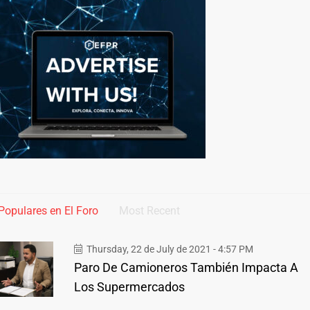
Populares en El Foro
Most Recent
Thursday, 22 de July de 2021 - 4:57 PM
Paro De Camioneros También Impacta A
Los Supermercados