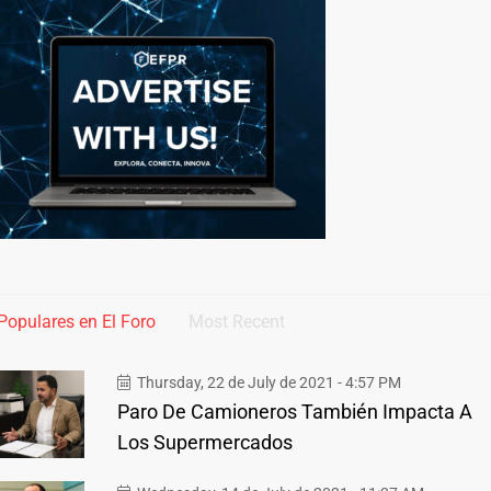
Populares en El Foro
Most Recent
Thursday, 22 de July de 2021 - 4:57 PM
Paro De Camioneros También Impacta A
Los Supermercados