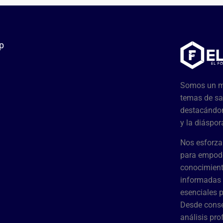
p
Somos un me
temas de sa
destacándon
y la diáspor
Nos esforza
para empode
conocimient
informadas 
esenciales 
Desde conse
análisis pr