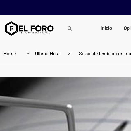
Inicio
Opi
Home
Última Hora
Se siente temblor con mag