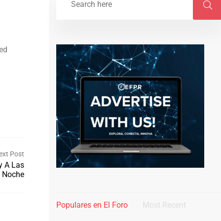
Red
.
ext Post
y A Las
a Noche
Populares en El Foro
Most Recent