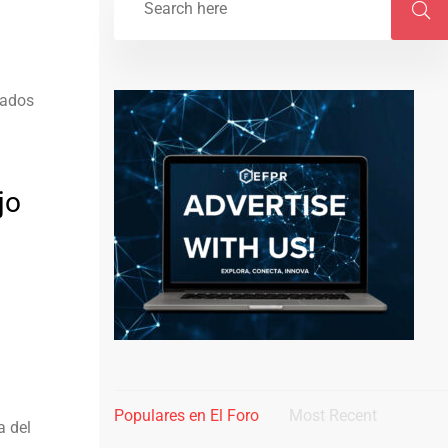
rados
jo
Populares en El Foro
Most Recent
a del