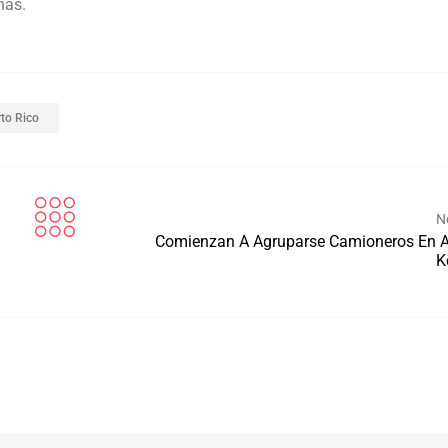
nas.
to Rico
N
Comienzan A Agruparse Camioneros En 
K