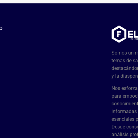
p
Somos un me
temas de sa
destacándon
y la diáspor
Nos esforza
para empode
conocimient
informadas 
esenciales 
Desde conse
análisis pr