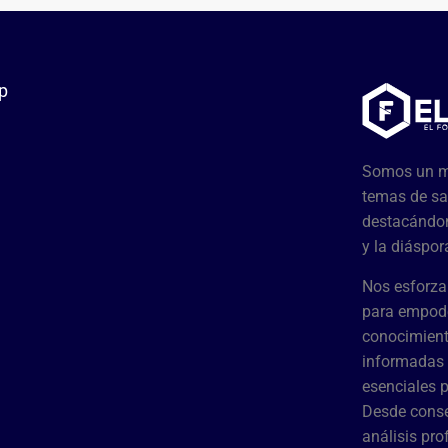
p
Somos un me
temas de sa
destacándon
y la diáspor
Nos esforza
para empode
conocimient
informadas 
esenciales 
Desde conse
análisis pr