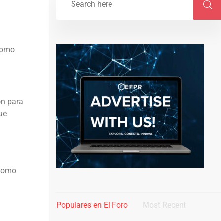
 como
ón para
ue
 como
Populares en El Foro
Most Recent