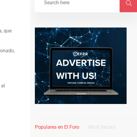
a, que
ionado,
 el
Populares en El Foro
Most Recent