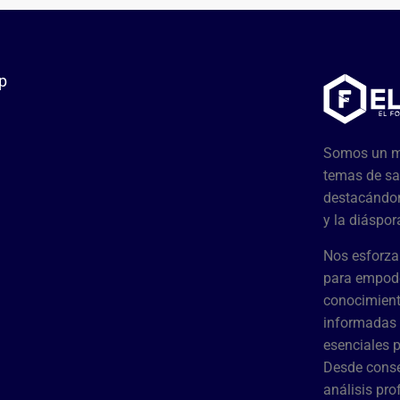
p
Somos un me
temas de sa
destacándon
y la diáspor
Nos esforza
para empode
conocimient
informadas 
esenciales 
Desde conse
análisis pr