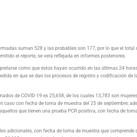
irmadas suman 528 y las probables son 177, por lo que el total 
itido el reporte, se verá reflejada en informes posteriores.
rpretarse como que éstos hayan ocurrido en las últimas 24 hora
medida en que se dan los procesos de registro y codificación de l
firmados de COVID-19 es 25,658, de los cuales 13,783 son mujeres
 un caso con fecha de toma de muestra del 25 de septiembre; ad
aquellos que tienen una prueba PCR positiva, con fecha de tom
bles adicionales, con fecha de toma de muestra que comprende 