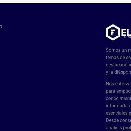
p
Somos un me
temas de sa
destacándon
y la diáspor
Nos esforza
para empode
conocimient
informadas 
esenciales 
Desde conse
análisis pr