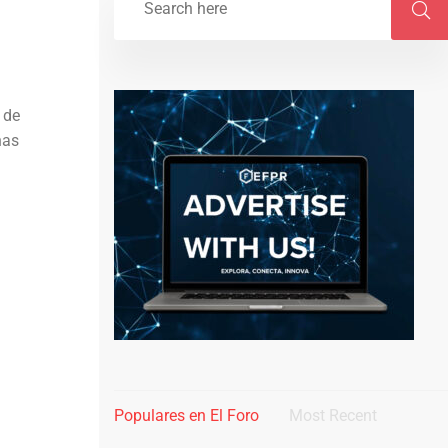
 de
nas
Populares en El Foro
Most Recent