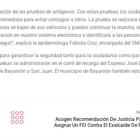
ción de las pruebas de antígenos. Con estas pruebas, los ciud
nmediata para evitar contagiar a otros. La prueba se realizará 
sonas se bajen de sus vehículos y puedan continuar la marcha, s
mación en nuestro sistema electrónica e identificará a las perso
seguir”, explicó la epidemióloga Fabiola Cruz, encargada del SM
 para garantizar la seguridad tanto para la ciudadanía como par
uebas se administrarán en el carril de recarga del Expreso José 
ón de Bayamón a San Juan. El municipio de Bayamón también est
N
Acogen Recomendación De Justicia P
Asignar Un FEI Contra El Exalcalde De 