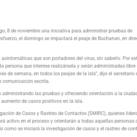
o, 8 de noviembre una iniciativa para administrar pruebas de
 esfuerzo, el domingo se impactará el peaje de Buchanan, en dir
s asintomáticas que son portadores del virus, sin saberlo. Por es
la persona que interese realizársela y serán administradas libre
nes de semana, en todos los peajes de la isla”, dijo el secretario 
 comunicación escrita.
 administrando las pruebas y ofreciendo orientación a la ciuda
l aumento de casos positivos en la isla.
igación de Casos y Rastreo de Contactos (SMIRC), quienes lidera
rá activo en el proceso y orientarán a todas aquellas personas 
sí como se iniciará la investigación de casos y el rastreo de con