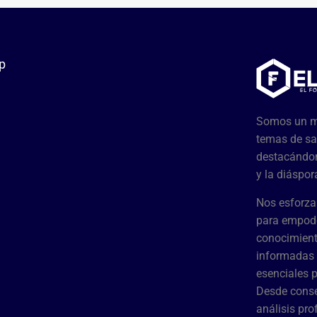
p
Somos un me
temas de sa
destacándon
y la diáspor
Nos esforza
para empode
conocimient
informadas 
esenciales 
Desde conse
análisis pr