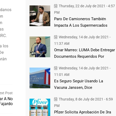
Thursday, 22 de July de 2021 - 4:57
adanos
PM
en
Paro De Camioneros También
in
Impacta A Los Supermercados
nas
IRC.
Wednesday, 14 de July de 2021 -
11:37 AM
a los
Omar Marreo: LUMA Debe Entregar
De
Documentos Requeridos Por
arán
Wednesday, 14 de July de 2021 -
11:01 AM
Es Seguro Seguir Usando La
Vacuna Janssen, Dice
ext Post
ar A No
Thursday, 8 de July de 2021 - 6:59
Fajardo
PM
Pfizer Solicita Aprobación De 3ra