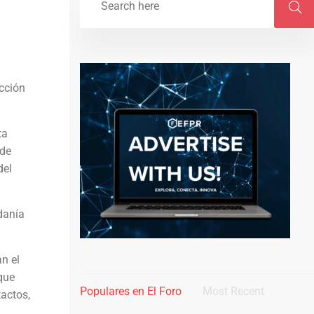
ección
ta
 de
del
danía
n el
que
Populares en El Foro
Most Recent
tactos,