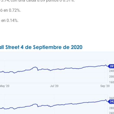
,573.74, con una caída 8.09 puntos o 0.51%.
ró en 0.72%.
ó en 0.14%.