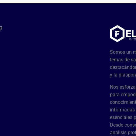
p
Somos un me
temas de sa
destacándon
y la diáspor
Nos esforza
para empode
conocimient
informadas 
esenciales 
Desde conse
análisis pr