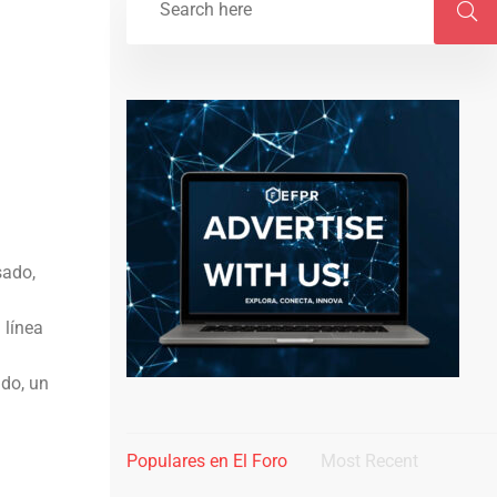
sado,
 línea
ado, un
Populares en El Foro
Most Recent