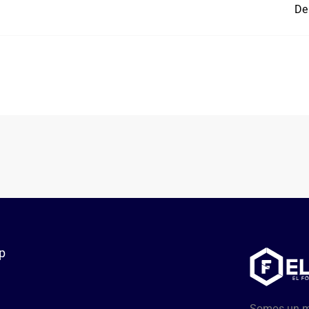
De 
p
Somos un me