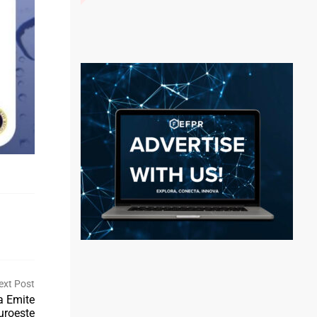
ext Post
a Emite
uroeste