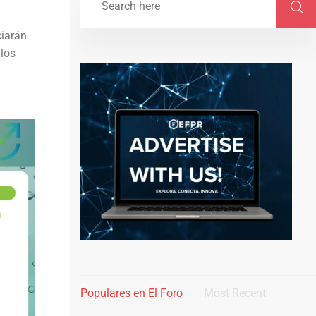
ciarán
 los
Populares en El Foro
Most Recent