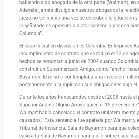
habiendo sido abogada de la otra parte (Walmart), en a
Además, jamás divulgó a nuestros abogados la relación
jueza no se inhibió una vez se descubrió la situación y 
lo señalado se apresuró a dictar sentencia por
non suit
Columbia”.
El caso inicial en discusión es Columbia Enterprises 
incumplimiento de contrato que se radicó el 22 de ago
hechos se remontan a junio de 2004 cuando Columbia
construir un Supermercado Amigo, como “anchor tenant”
Bayamón. El mismo contemplaba una inversión millonar
posteriormente a cumplir con sus obligaciones bajo el 
Durante los años transcurridos desde el 2008 hasta el p
Superior Andino Olguín Arroyo quien el 15 de enero d
Walmart había cancelado el contrato unilateralmente 
causados. Esta sentencia fue apelada por Walmart y el 
Tribunal de Instancia, Sala de Bayamón para que celebr
caso a la Sala de Bayamón para juicio sobre esos cua