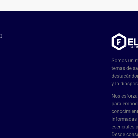
p
Somos un me
temas de sa
destacándon
y la diáspor
Nos esforza
para empode
conocimient
informadas 
esenciales 
Desde conse