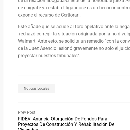
de la relación abogada-cliente de la honorable jueza 
de epígrafe ya estaba litigándose es un hecho incontrov
expone el recurso de Certiorari.
Este añade que se acude al foro apelativo ante la nega
rechazó corregir la situación originada por la no divu
Walmart. Ante esto, se solicita un remedio “con la conv
de la Juez Asencio lesionó gravemente no solo el juici
proyectar nuestros tribunales”.
Noticias Locales
Prev Post
FIDEVI Anuncia Otorgación De Fondos Para
Proyectos De Construcción Y Rehabilitación De
Viviendas