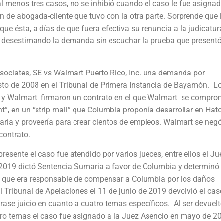
l menos tres casos, no se inhibió cuando el caso le fue asignad
 de abogada-cliente que tuvo con la otra parte. Sorprende que 
que ésta, a días de que fuera efectiva su renuncia a la judicatur
desestimando la demanda sin escuchar la prueba que present
Associates, SE vs Walmart Puerto Rico, Inc. una demanda por
sto de 2008 en el Tribunal de Primera Instancia de Bayamón. L
 y Walmart firmaron un contrato en el que Walmart se compro
, en un “strip mall” que Columbia proponía desarrollar en Hato
ia y proveería para crear cientos de empleos. Walmart se neg
contrato.
resente el caso fue atendido por varios jueces, entre ellos el Ju
e 2019 dictó Sentencia Sumaria a favor de Columbia y determinó
y que era responsable de compensar a Columbia por los daños
Tribunal de Apelaciones el 11 de junio de 2019 devolvió el cas
ase juicio en cuanto a cuatro temas específicos. Al ser devuelt
tro temas el caso fue asignado a la Juez Asencio en mayo de 2