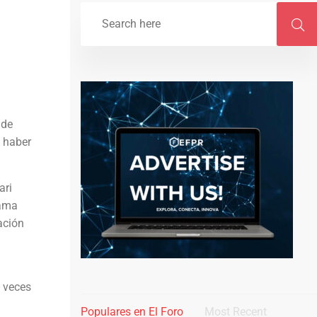
 de
e haber
ari
lama
ación
a veces
Populares en El Foro
Most Recent