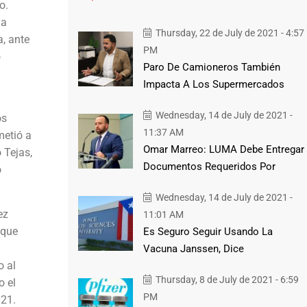
o.
la
Thursday, 22 de July de 2021 - 4:57
a, ante
PM
ó
Paro De Camioneros También
Impacta A Los Supermercados
Wednesday, 14 de July de 2021 -
os
11:37 AM
metió a
Omar Marreo: LUMA Debe Entregar
 Tejas,
Documentos Requeridos Por
ó
Wednesday, 14 de July de 2021 -
ez
11:01 AM
 que
Es Seguro Seguir Usando La
Vacuna Janssen, Dice
o al
Thursday, 8 de July de 2021 - 6:59
o el
PM
021.