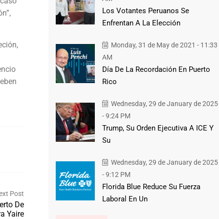
 caso
Los Votantes Peruanos Se
ón”,
Enfrentan A La Elección
eción,
Monday, 31 de May de 2021 - 11:33
AM
encio
Día De La Recordación En Puerto
deben
Rico
Wednesday, 29 de January de 2025
- 9:24 PM
Trump, Su Orden Ejecutiva A ICE Y
Su
Wednesday, 29 de January de 2025
- 9:12 PM
Florida Blue Reduce Su Fuerza
ext Post
Laboral En Un
erto De
a Yaire