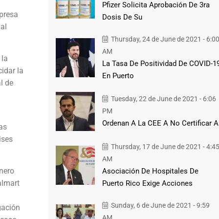
Pfizer Solicita Aprobación De 3ra
rpresa
Dosis De Su
al
Thursday, 24 de June de 2021 - 6:0
AM
 la
La Tasa De Positividad De COVID-1
idar la
En Puerto
l de
Tuesday, 22 de June de 2021 - 6:06
PM
Ordenan A La CEE A No Certificar A
as
ises
Thursday, 17 de June de 2021 - 4:4
AM
enero
Asociación De Hospitales De
almart
Puerto Rico Exige Acciones
Sunday, 6 de June de 2021 - 9:59
gación
AM