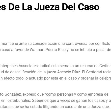
és De La Jueza Del Caso
yamón tiene ante su consideración una controversia por conflicto
un caso a favor de Walmart Puerto Rico y no se inhibió a pesar d
erprises Associates, radicó esta semana un recurso de Certior
ud de descalificación de la jueza Asencio Díaz. El Certiorari rec
sin efecto todo lo actuado por esta en el caso y ordenar la celebr
olfo González, expresó que “como personas y como empresa de
os en los tribunales. Sabemos que a veces se ganan los casos y 
rcatarse que se ha estado litigando un caso ante una Jueza que,