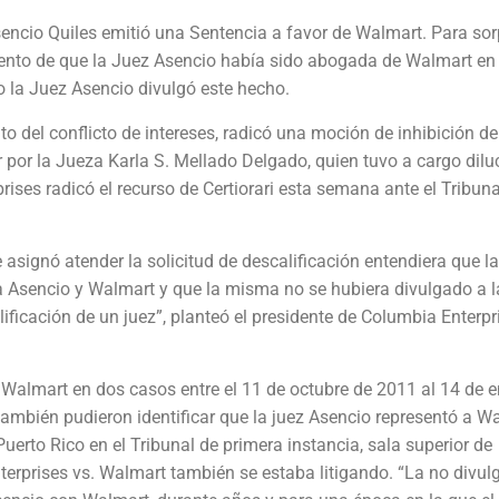
encio Quiles emitió una Sentencia a favor de Walmart. Para so
iento de que la Juez Asencio había sido abogada de Walmart en 
la Juez Asencio divulgó este hecho.
el conflicto de intereses, radicó una moción de inhibición de
por la Jueza Karla S. Mellado Delgado, quien tuvo a cargo diluc
rises radicó el recurso de Certiorari esta semana ante el Tribuna
asignó atender la solicitud de descalificación entendiera que la
za Asencio y Walmart y que la misma no se hubiera divulgado a l
ificación de un juez”, planteó el presidente de Columbia Enterpr
a Walmart en dos casos entre el 11 de octubre de 2011 al 14 de 
ambién pudieron identificar que la juez Asencio representó a W
erto Rico en el Tribunal de primera instancia, sala superior de
erprises vs. Walmart también se estaba litigando. “La no divul