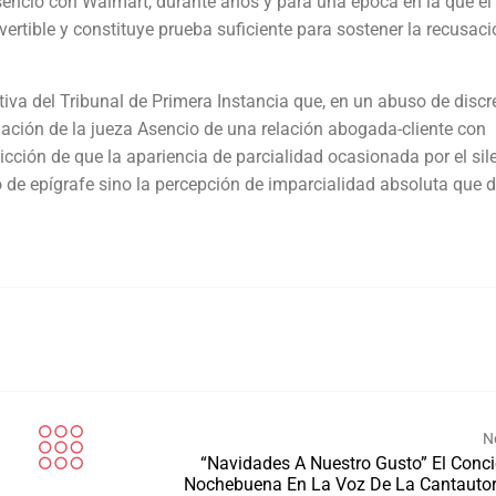
Asencio con Walmart, durante años y para una época en la que el
ertible y constituye prueba suficiente para sostener la recusaci
tiva del Tribunal de Primera Instancia que, en un abuso de discr
lgación de la jueza Asencio de una relación abogada-cliente con
icción de que la apariencia de parcialidad ocasionada por el sil
o de epígrafe sino la percepción de imparcialidad absoluta que 
N
“Navidades A Nuestro Gusto” El Conci
Nochebuena En La Voz De La Cantautor