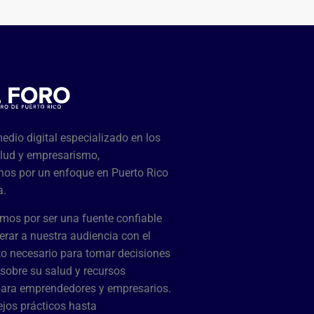
dio digital especializado en los
lud y empresarismo,
os por un enfoque en Puerto Rico
a.
mos por ser una fuente confiable
rar a nuestra audiencia con el
o necesario para tomar decisiones
sobre su salud y recursos
para emprendedores y empresarios.
jos prácticos hasta