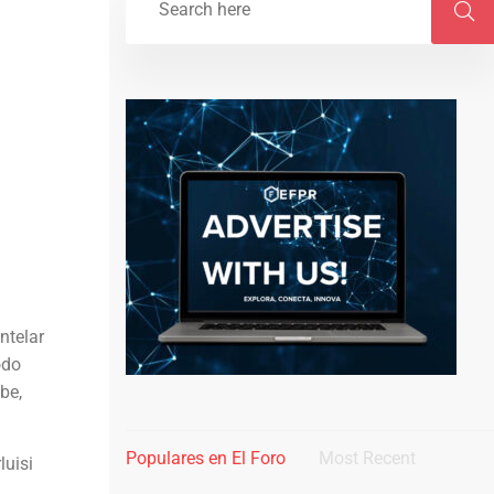
ntelar
odo
be,
Populares en El Foro
Most Recent
luisi