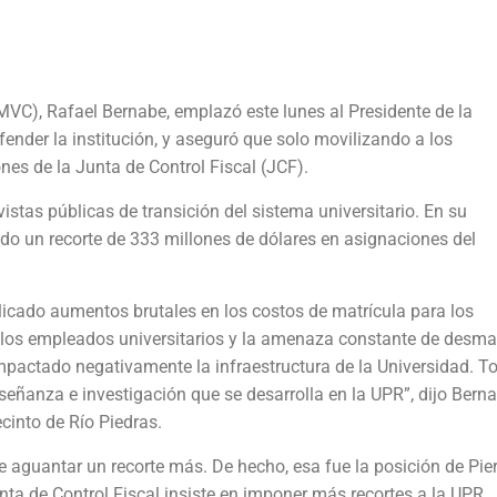
MVC), Rafael Bernabe, emplazó este lunes al Presidente de la
ender la institución, y aseguró que solo movilizando a los
ones de la Junta de Control Fiscal (JCF).
istas públicas de transición del sistema universitario. En su
do un recorte de 333 millones de dólares en asignaciones del
plicado aumentos brutales en los costos de matrícula para los
de los empleados universitarios y la amenaza constante de desma
mpactado negativamente la infraestructura de la Universidad. T
señanza e investigación que se desarrolla en la UPR”, dijo Berna
cinto de Río Piedras.
aguantar un recorte más. De hecho, esa fue la posición de Pier
ta de Control Fiscal insiste en imponer más recortes a la UPR.