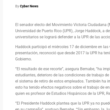
By
Cyber News
El senador electo del Movimiento Victoria Ciudadana (
Universidad de Puerto Rico (UPR), Jorge Haddock, a def
universitarios se logrará defender a la UPR de las acci
Haddock participó el miércoles 17 de diciembre en las v
presentación, reconoció que desde 2017 la UPR ha teni
Gobierno.
“El resultado de ese recorte”, asegura Bernabe, “ha im
estudiantes, deterioro de las condiciones de trabajo 
el sistema de retiro de estos empleados. También ha i
esto ha tenido efectos negativos sobre el trabajo de en
quien es profesor de Estudios Hispánicos de la UPR, Re
“El Presidente Haddock plantea que la UPR ya no puede 
en su campaña”, sostuvo Bernabe. “Sin embargo, la Jun