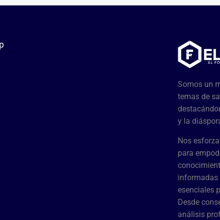
p
Somos un me
temas de sa
destacándon
y la diáspor
Nos esforza
para empode
conocimient
informadas 
esenciales 
Desde conse
análisis pr