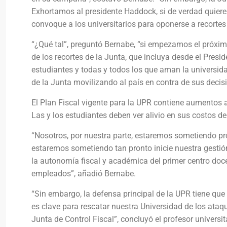
Exhortamos al presidente Haddock, si de verdad quiere
convoque a los universitarios para oponerse a recortes
“¿Qué tal”, preguntó Bernabe, “si empezamos el próxi
de los recortes de la Junta, que incluya desde el Presi
estudiantes y todas y todos los que aman la universid
de la Junta movilizando al país en contra de sus deci
El Plan Fiscal vigente para la UPR contiene aumentos a
Las y los estudiantes deben ver alivio en sus costos d
“Nosotros, por nuestra parte, estaremos sometiendo pr
estaremos sometiendo tan pronto inicie nuestra gestió
la autonomía fiscal y académica del primer centro doce
empleados”, añadió Bernabe.
“Sin embargo, la defensa principal de la UPR tiene que 
es clave para rescatar nuestra Universidad de los ataqu
Junta de Control Fiscal”, concluyó el profesor universit