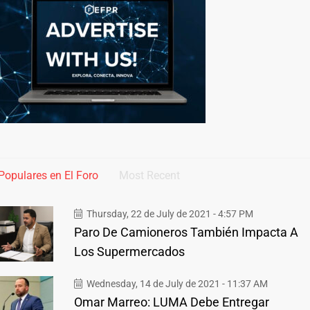
Populares en El Foro
Most Recent
Thursday, 22 de July de 2021 - 4:57 PM
Paro De Camioneros También Impacta A
Los Supermercados
Wednesday, 14 de July de 2021 - 11:37 AM
Omar Marreo: LUMA Debe Entregar