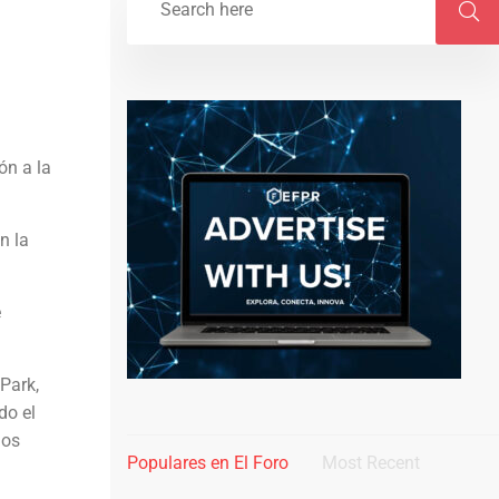
ón a la
n la
e
Park,
do el
dos
Populares en El Foro
Most Recent