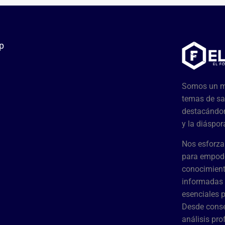
p
Somos un me
temas de sa
destacándon
y la diáspor
Nos esforza
para empode
conocimient
informadas 
esenciales 
Desde conse
análisis pr