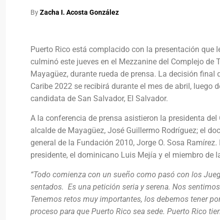
By
Zacha I. Acosta González
Puerto Rico está complacido con la presentación que l
culminó este jueves en el Mezzanine del Complejo de T
Mayagüez, durante rueda de prensa. La decisión final 
Caribe 2022 se recibirá durante el mes de abril, luego 
candidata de San Salvador, El Salvador.
A la conferencia de prensa asistieron la presidenta de
alcalde de Mayagüez, José Guillermo Rodríguez; el doct
general de la Fundación 2010, Jorge O. Sosa Ramírez. 
presidente, el dominicano Luis Mejía y el miembro de la
“Todo comienza con un sueño como pasó con los Jueg
sentados. Es una petición seria y serena. Nos sentim
Tenemos retos muy importantes, los debemos tener por
proceso para que Puerto Rico sea sede. Puerto Rico ti