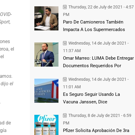
Thursday, 22 de July de 2021 - 4:57
COVID-
PM
port,
Paro De Camioneros También
Impacta A Los Supermercados
iones
Wednesday, 14 de July de 2021 -
roa, el
11:37 AM
el
Omar Marreo: LUMA Debe Entregar
Documentos Requeridos Por
camos.
Wednesday, 14 de July de 2021 -
dijo el
11:01 AM
Es Seguro Seguir Usando La
Vacuna Janssen, Dice
e
Thursday, 8 de July de 2021 - 6:59
ad de
PM
rgía
Pfizer Solicita Aprobación De 3ra