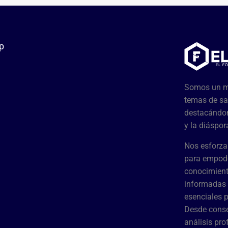
p
Somos un me
temas de sa
destacándon
y la diáspor
Nos esforza
para empode
conocimient
informadas 
esenciales 
Desde conse
análisis pr