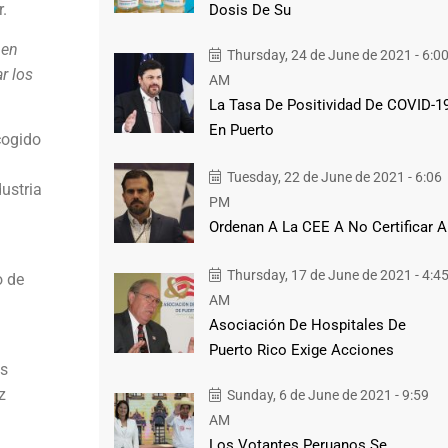
r.
Dosis De Su
 en
Thursday, 24 de June de 2021 - 6:0
r los
AM
La Tasa De Positividad De COVID-1
En Puerto
cogido
Tuesday, 22 de June de 2021 - 6:06
dustria
PM
Ordenan A La CEE A No Certificar A
Thursday, 17 de June de 2021 - 4:4
o de
AM
Asociación De Hospitales De
Puerto Rico Exige Acciones
os
z
Sunday, 6 de June de 2021 - 9:59
AM
Los Votantes Peruanos Se