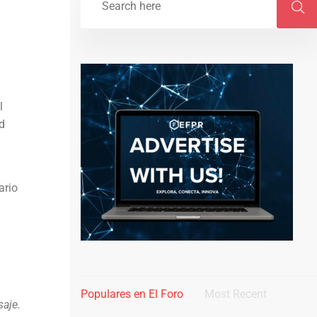
l
ad
ario
Populares en El Foro
Most Recent
saje.