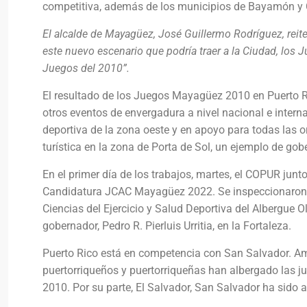
competitiva, además de los municipios de Bayamón y Ca
El alcalde de Mayagüez, José Guillermo Rodríguez, reit
este nuevo escenario que podría traer a la Ciudad, los
Juegos del 2010”.
El resultado de los Juegos Mayagüez 2010 en Puerto Ri
otros eventos de envergadura a nivel nacional e intern
deportiva de la zona oeste y en apoyo para todas las or
turística en la zona de Porta de Sol, un ejemplo de gob
En el primer día de los trabajos, martes, el COPUR jun
Candidatura JCAC Mayagüez 2022. Se inspeccionaron las 
Ciencias del Ejercicio y Salud Deportiva del Albergue O
gobernador, Pedro R. Pierluis Urritia, en la Fortaleza.
Puerto Rico está en competencia con San Salvador. Am
puertorriqueños y puertorriqueñas han albergado las 
2010. Por su parte, El Salvador, San Salvador ha sido 