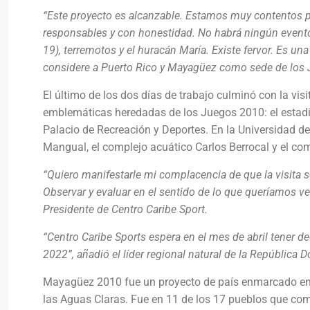
“Este proyecto es alcanzable. Estamos muy contentos p
responsables y con honestidad. No habrá ningún evento
19), terremotos y el huracán María. Existe fervor. Es u
considere a Puerto Rico y Mayagüez como sede de los 
El último de los dos días de trabajo culminó con la vi
emblemáticas heredadas de los Juegos 2010: el estadio 
Palacio de Recreación y Deportes. En la Universidad de
Mangual, el complejo acuático Carlos Berrocal y el com
“Quiero manifestarle mi complacencia de que la visita 
Observar y evaluar en el sentido de lo que queríamos ver
Presidente de Centro Caribe Sport.
“Centro Caribe Sports espera en el mes de abril tener d
2022”, añadió el líder regional natural de la República
Mayagüez 2010 fue un proyecto de país enmarcado en u
las Aguas Claras. Fue en 11 de los 17 pueblos que comp