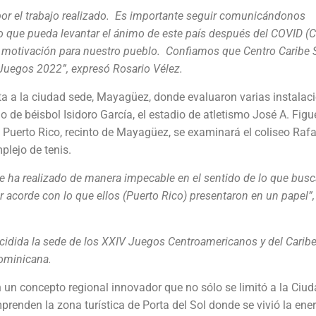
or el trabajo realizado. Es importante seguir comunicándonos
 que pueda levantar el ánimo de este país después del COVID (
na motivación para nuestro pueblo. Confiamos que Centro Caribe S
Juegos 2022”, expresó Rosario Vélez.
sita a la ciudad sede, Mayagüez, donde evaluaron varias instalac
de béisbol Isidoro García, el estadio de atletismo José A. Figue
 Puerto Rico, recinto de Mayagüez, se examinará el coliseo Rafa
plejo de tenis.
se ha realizado de manera impecable en el sentido de lo que bus
 acorde con lo que ellos (Puerto Rico) presentaron en un papel”, 
ecidida la sede de los XXIV Juegos Centroamericanos y del Carib
 Dominicana.
n concepto regional innovador que no sólo se limitó a la Ciud
renden la zona turística de Porta del Sol donde se vivió la ene