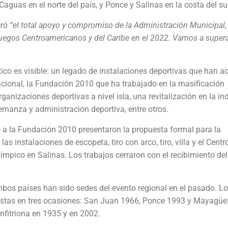
guas en el norte del país, y Ponce y Salinas en la costa del su
eró “el total apoyo y compromiso de la Administración Municipal,
 Juegos Centroamericanos y del Caribe en el 2022. Vamos a supera
co es visible: un legado de instalaciones deportivas que han a
acional, la Fundación 2010 que ha trabajado en la masificación
ganizaciones deportivas a nivel isla, una revitalización en la in
ernanza y administración deportiva, entre otros.
to a la Fundación 2010 presentaron la propuesta formal para la
instalaciones de escopeta, tiro con arco, tiro, villa y el Centr
límpico en Salinas. Los trabajos cerraron con el recibimiento del
bos países han sido sedes del evento regional en el pasado. L
justas en tres ocasiones: San Juan 1966, Ponce 1993 y Mayagüe
anfitriona en 1935 y en 2002.